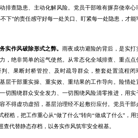
动排查隐患、主动化解风险。党员干部唯有摒弃侥幸心
心不下”的责任感守好每一处关口、盯紧每一处隐患，才能
以务实作风破除形式之弊。
雨夜成功避险的背后，是实打
力，绝非简单的运气使然。从常态化全域排查、重点点
研判、果断封桥管控、及时疏导群众，整套处置流程闭
基层干部重实操、重实效、重结果的工作导向。险情处
一切围绕群众安全发力、一切围绕风险清零推进，用实
容不得虚功虚招，基层治理经不起敷衍应付。党员干部
桎梏，把工作重心从“做了什么”转向“做成了什么”，用
巡查代替静态存档，以务实作风筑牢安全根基。