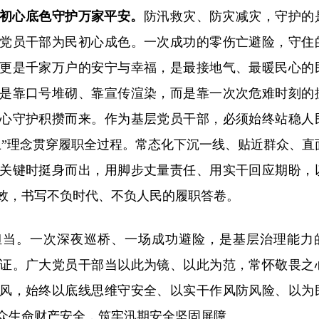
以初心底色守护万家平安。
防汛救灾、防灾减灾，守护的
党员干部为民初心成色。一次成功的零伤亡避险，守住
更是千家万户的安宁与幸福，是最接地气、最暖民心的
是靠口号堆砌、靠宣传渲染，而是靠一次次危难时刻的
心守护积攒而来。作为基层党员干部，必须始终站稳人
上”理念贯穿履职全过程。常态化下沉一线、贴近群众、直
关键时挺身而出，用脚步丈量责任、用实干回应期盼，
效，书写不负时代、不负人民的履职答卷。
担当。一次深夜巡桥、一场成功避险，是基层治理能力
证。广大党员干部当以此为镜、以此为范，常怀敬畏之
风，始终以底线思维守安全、以实干作风防风险、以为
众生命财产安全，筑牢汛期安全坚固屏障。