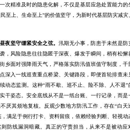
一次精准及时的隐患化解，不仅是基层应急处置能力的
人民至上、生命至上”的价值坚守，为新时代基层防灾减灾
以昼夜坚守绷紧安全之弦。
汛期无小事，防患于未然是防
袭，风险隐患往往隐匿于深夜、爆发于瞬间，稍有松懈
街乡面对强降雨天气，严格落实防汛值班值守制度，干
点深入一线巡查重点桥梁、关键路段，即便首轮排查未
续动态监测。这种“雨不歇、巡不止、险不除、人不退”
实干姿态。安全底线从不是一纸台账、一行记录，而是
不厌其烦地复核。反观少数地方防汛工作，存在“白天
态，满足于例行打卡、资料留痕，依赖经验判断、轻视动
实则防线漏洞暗藏。真正的守责担当，从来不是被动应