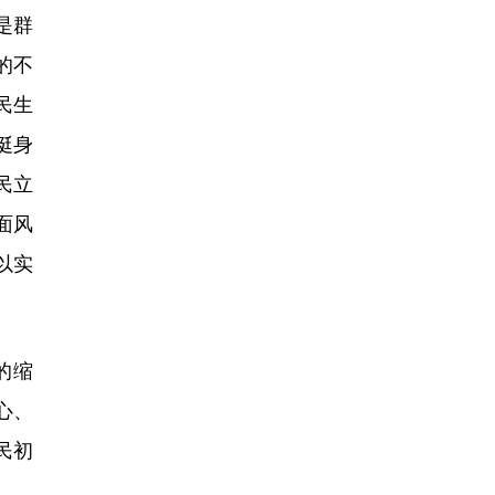
是群
的不
民生
挺身
民立
面风
以实
的缩
心、
民初