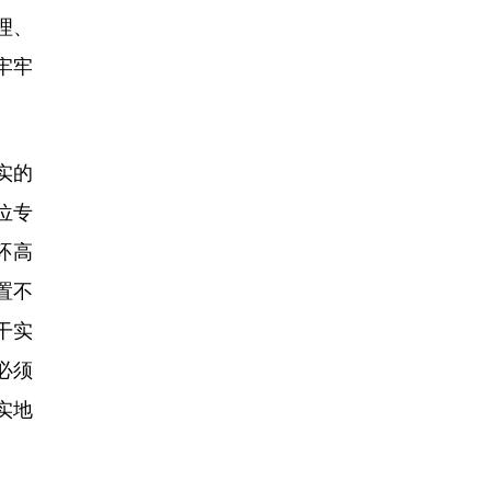
理、
牢牢
实的
位专
环高
置不
干实
必须
实地