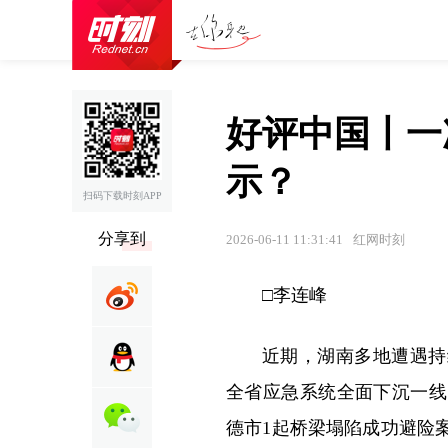
好评中国丨一
示？
扫码下载时刻APP
分享到
2026-06-11 11:31:41
红网时刻
□李连峰
近期，湖南多地遭遇持
全省应急系统全面下沉一线
德市1起桥梁塌陷成功避险