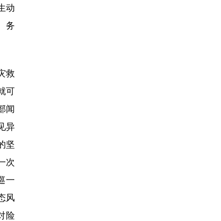
生动
、务
灾救
就可
部闻
见异
的坚
一次
巡一
态风
对险