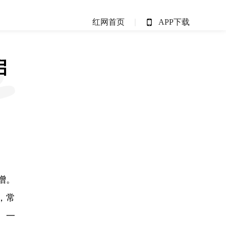
红网首页
APP下载
启
增。
，常
。一