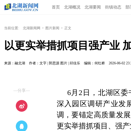
首页
北湖概况
北湖要闻
街镇动态
部
当前位置:
北湖新闻网
>
图片新闻
>
正文
以更实举措抓项目强产业 
来源：融北湖
作者：文字 | 郭思源 图片 | 邱佳乐
编辑：何红桥
2026-06-02 23:
—分享—
6月2日，北湖区
深入园区调研产业发
调，要锚定高质量发展
更实举措抓项目、强产