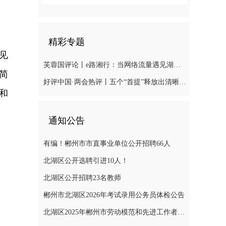
精彩专题
见
芙蓉国评论丨e路湘行：当网络流量遇见湖湘“留量
简
好评中国·两会热评丨五个“首提”释放出清晰“绿色信号”
和
通知公告
有编！郴州市市直事业单位公开招聘66人
北湖区公开选聘引进10人！
北湖区公开招聘23名教师
郴州市北湖区2026年考试录用公务员体检公告
北湖区2025年郴州市劳动模范和先进工作者推荐对象公示