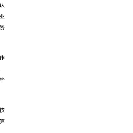
认
业
资
作
制。
校毕
按
算
、