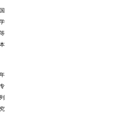
国
学
等
本
年
专
列
究