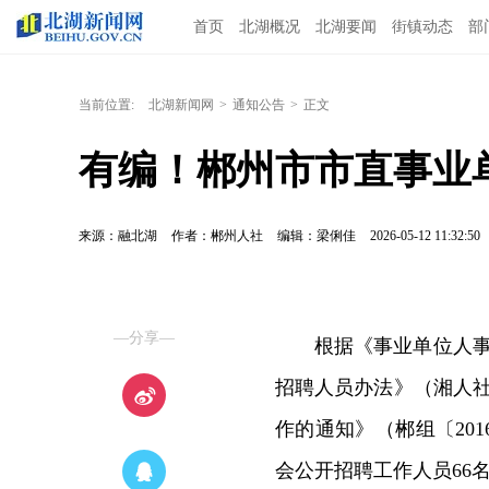
首页
北湖概况
北湖要闻
街镇动态
部
当前位置:
北湖新闻网
>
通知公告
>
正文
有编！郴州市市直事业单
来源：融北湖
作者：郴州人社
编辑：梁俐佳
2026-05-12 11:32:50
—分享—
根据《事业单位人事
招聘人员办法》（湘人社
作的通知》（郴组〔201
会公开招聘工作人员66