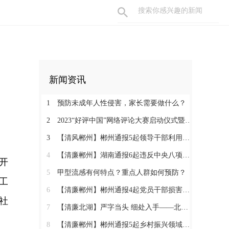
新闻资讯
1
预防未成年人性侵害，家长需要做什么？
2
2023“好评中国”网络评论大赛启动仪式暨网络评论创新论坛即将举行
3
【清风郴州】郴州通报5起领导干部利用职权或影响力为亲友牟利典型案例
4
【清廉郴州】湖南通报6起违反中央八项规定精神典型问题
开
5
甲型流感有何特点？重点人群如何预防？
工
6
【清廉郴州】郴州通报4起党员干部损害营商环境问题典型案例
社
7
【清廉北湖】严字当头 细处入手——北湖区纪委监委坚决纠治“四风”顽瘴痼疾
8
【清廉郴州】郴州通报5起乡村振兴领域不正之风和腐败问题典型案例