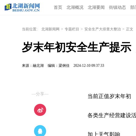
首页
北湖概况
北湖要闻
街镇动态
部
当前位置:
北湖新闻网
>
专题栏目
>
安全生产大排查大整治
>
正文
岁末年初安全生产提示
来源：融北湖
编辑：梁俐佳
2024-12-10 09:37:33
—分享—
当前正值岁末年初
各类生产经营建设
加上天气影响