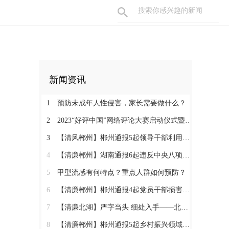
新闻资讯
1
预防未成年人性侵害，家长需要做什么？
2
2023“好评中国”网络评论大赛启动仪式暨网络评论创新论坛即将举行
3
【清风郴州】郴州通报5起领导干部利用职权或影响力为亲友牟利典型案例
4
【清廉郴州】湖南通报6起违反中央八项规定精神典型问题
5
甲型流感有何特点？重点人群如何预防？
6
【清廉郴州】郴州通报4起党员干部损害营商环境问题典型案例
7
【清廉北湖】严字当头 细处入手——北湖区纪委监委坚决纠治“四风”顽瘴痼疾
8
【清廉郴州】郴州通报5起乡村振兴领域不正之风和腐败问题典型案例