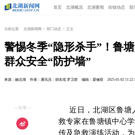
首页
北湖概况
北湖要闻
街镇动态
部
当前位置:
北湖新闻网
>
部门动态
>
正文
警惕冬季“隐形杀手”！鲁
群众安全“防护墙”
来源：融北湖
作者：通讯员：胡名瑶 罗卫群
编辑：梁俪葭
2025-01-02 11:22:
—分享—
近日，北湖区鲁塘
救专家在鲁塘镇中心学
传及急救演练活动，为