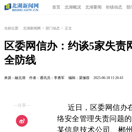
首页
北湖概况
北湖要闻
街镇动态
部
当前位置:
北湖新闻网
>
部门动态
>
正文
区委网信办：约谈5家失责
全防线
来源：融北湖
作者：通讯员：李勇军
编辑：梁俪葭
2025-06-18 11:26:43
—分享—
近日，区委网信办
络安全管理失责问题的
某信息技术公司、郴州