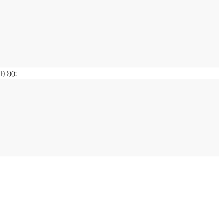
}) })();