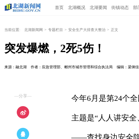
首页
北湖概况
北湖要闻
街镇动态
部
当前位置:
北湖新闻网
>
专题栏目
>
安全生产大排查大整治
>
正文
突发爆燃，2死5伤！
来源：融北湖
作者：应急管理部、郴州市城市管理和综合执法局
编辑：梁俐
—分享—
今年6月是第24个全
主题是“人人讲安全
——查找身边安全隐