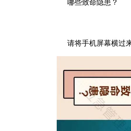
哪些致命隐患？
请将手机屏幕横过