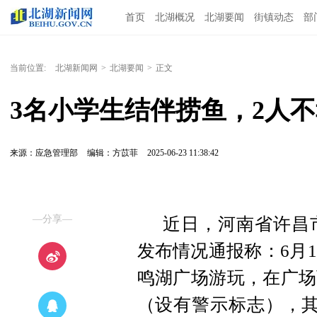
首页
北湖概况
北湖要闻
街镇动态
部
当前位置:
北湖新闻网
>
北湖要闻
>
正文
3名小学生结伴捞鱼，2人
来源：应急管理部
编辑：方苡菲
2025-06-23 11:38:42
—分享—
近日，河南省许昌
发布情况通报称：6月
鸣湖广场游玩，在广场
（设有警示标志），其