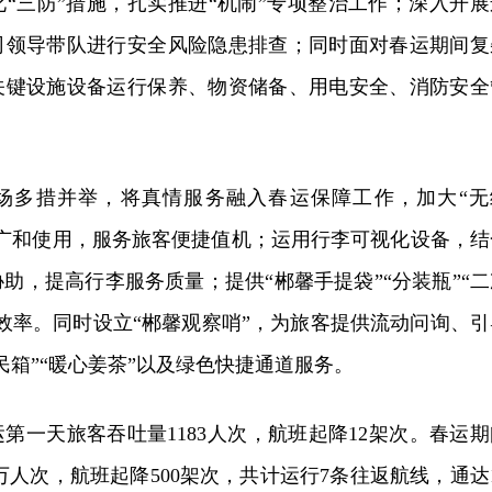
“三防”措施，扎实推进“机闹”专项整治工作；深入开展
司领导带队进行安全风险隐患排查；同时面对春运期间复
关键设施设备运行保养、物资储备、用电安全、消防安全
场多措并举，将真情服务融入春运保障工作，加大“无
推广和使用，服务旅客便捷值机；运用行李可视化设备，结
助，提高行李服务质量；提供“郴馨手提袋”“分装瓶”“二
效率。同时设立“郴馨观察哨”，为旅客提供流动问询、引
民箱”“暖心姜茶”以及绿色快捷通道服务。
第一天旅客吞吐量1183人次，航班起降12架次。春运期
万人次，航班起降500架次，共计运行7条往返航线，通达1