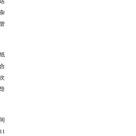
运
杂
管
纸
合
次
导
间
1