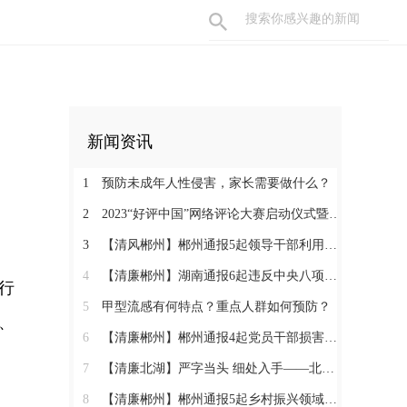
新闻资讯
1
预防未成年人性侵害，家长需要做什么？
2
2023“好评中国”网络评论大赛启动仪式暨网络评论创新论坛即将举行
3
【清风郴州】郴州通报5起领导干部利用职权或影响力为亲友牟利典型案例
4
【清廉郴州】湖南通报6起违反中央八项规定精神典型问题
行
5
甲型流感有何特点？重点人群如何预防？
、
6
【清廉郴州】郴州通报4起党员干部损害营商环境问题典型案例
7
【清廉北湖】严字当头 细处入手——北湖区纪委监委坚决纠治“四风”顽瘴痼疾
8
【清廉郴州】郴州通报5起乡村振兴领域不正之风和腐败问题典型案例