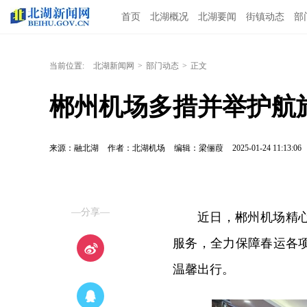
首页
北湖概况
北湖要闻
街镇动态
部
当前位置:
北湖新闻网
>
部门动态
>
正文
郴州机场多措并举护航
来源：融北湖
作者：北湖机场
编辑：梁俪葭
2025-01-24 11:13:06
—分享—
近日，郴州机场精
服务，全力保障春运各
温馨出行。