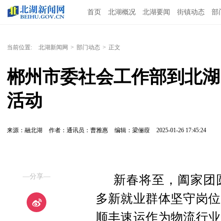
首页
北湖概况
北湖要闻
街镇动态
部
当前位置:
北湖新闻网
>
部门动态
>
正文
郴州市委社会工作部到北湖
活动
来源：融北湖
作者：通讯员：曹雅惠
编辑：梁俪葭
2025-01-26 17:45:24
—分享—
新春将至，阖家团
多新就业群体坚守岗位
顺丰速运作为物流行业