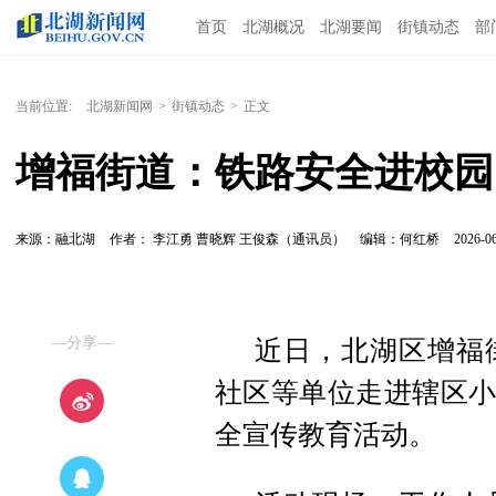
首页
北湖概况
北湖要闻
街镇动态
部
当前位置:
北湖新闻网
>
街镇动态
>
正文
增福街道：铁路安全进校园
来源：融北湖
作者： 李江勇 曹晓辉 王俊森（通讯员）
编辑：何红桥
2026-06
—分享—
近日，北湖区增福
社区等单位走进辖区小
全宣传教育活动。