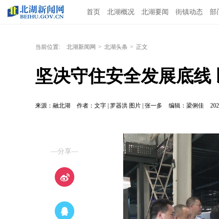
首页
北湖概况
北湖要闻
街镇动态
部
当前位置:
北湖新闻网
>
北湖头条
>
正文
坚决守住安全发展底线
来源：融北湖
作者：文字 | 罗器洪 图片 | 张一多
编辑：梁俐佳
202
—分享—