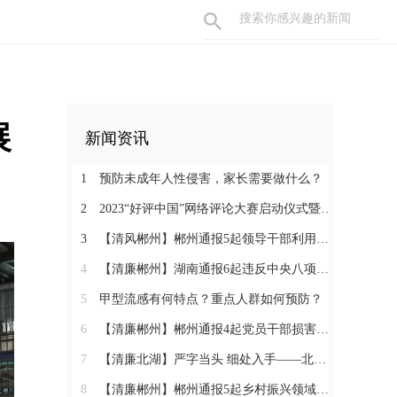
展
新闻资讯
1
预防未成年人性侵害，家长需要做什么？
2
2023“好评中国”网络评论大赛启动仪式暨网络评论创新论坛即将举行
3
【清风郴州】郴州通报5起领导干部利用职权或影响力为亲友牟利典型案例
4
【清廉郴州】湖南通报6起违反中央八项规定精神典型问题
5
甲型流感有何特点？重点人群如何预防？
6
【清廉郴州】郴州通报4起党员干部损害营商环境问题典型案例
7
【清廉北湖】严字当头 细处入手——北湖区纪委监委坚决纠治“四风”顽瘴痼疾
8
【清廉郴州】郴州通报5起乡村振兴领域不正之风和腐败问题典型案例