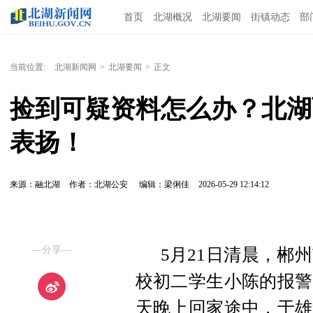
首页
北湖概况
北湖要闻
街镇动态
部
当前位置:
北湖新闻网
>
北湖要闻
>
正文
捡到可疑资料怎么办？北湖
表扬！
来源：融北湖
作者：北湖公安
编辑：梁俐佳
2026-05-29 12:14:12
—分享—
5月21日清晨，郴
校初二学生小陈的报警
天晚上回家途中，于雄