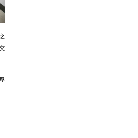
之
交
厚