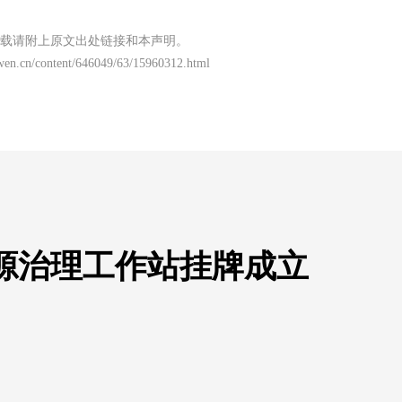
载请附上原文出处链接和本声明。
wen.cn/content/646049/63/15960312.html
源治理工作站挂牌成立