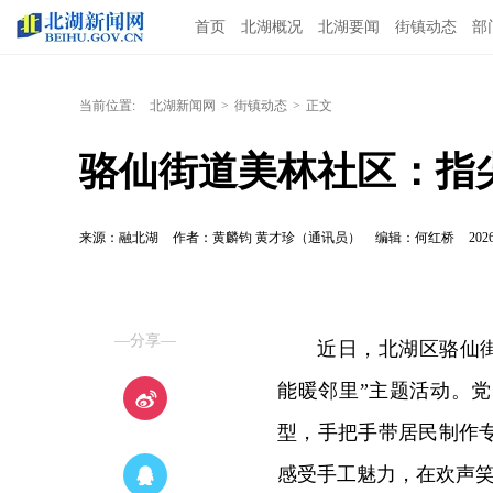
首页
北湖概况
北湖要闻
街镇动态
部
当前位置:
北湖新闻网
>
街镇动态
>
正文
骆仙街道美林社区：指
来源：融北湖
作者：黄麟钧 黄才珍（通讯员）
编辑：何红桥
2026
—分享—
近日，北湖区骆仙
能暖邻里”主题活动。
型，手把手带居民制作
感受手工魅力，在欢声