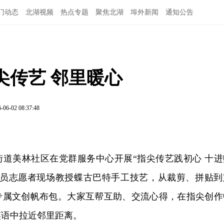
门动态
北湖视频
热点专题
聚焦北湖
埠外新闻
通知公告
尖传艺 邻里暖心
-06-02 08:37:48
街道美林社区在党群服务中心开展“指尖传艺践初心 十进
党员志愿者现场教授蝶古巴特手工技艺，从裁剪、拼贴到
专属文创帆布包。大家互帮互助、交流心得，在指尖创作
笑语中拉近邻里距离。