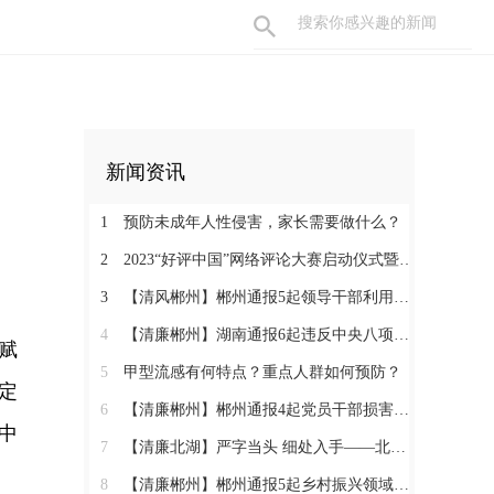
新闻资讯
1
预防未成年人性侵害，家长需要做什么？
2
2023“好评中国”网络评论大赛启动仪式暨网络评论创新论坛即将举行
3
【清风郴州】郴州通报5起领导干部利用职权或影响力为亲友牟利典型案例
4
【清廉郴州】湖南通报6起违反中央八项规定精神典型问题
赋
5
甲型流感有何特点？重点人群如何预防？
定
6
【清廉郴州】郴州通报4起党员干部损害营商环境问题典型案例
中
7
【清廉北湖】严字当头 细处入手——北湖区纪委监委坚决纠治“四风”顽瘴痼疾
8
【清廉郴州】郴州通报5起乡村振兴领域不正之风和腐败问题典型案例