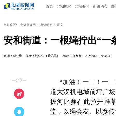
首页
北湖概况
北湖要闻
街镇动态
部
当前位置:
北湖新闻网
>
街镇动态
>
正文
安和街道：一根绳拧出“一
来源：融北湖
作者：刘佳佳（通讯员）
编辑：何红桥
2026-06-01 20:56:48
—分享—
“加油！一二！一二
道大汉机电城前坪广场
拔河比赛在此拉开帷幕
堂，以绳会友、以赛传