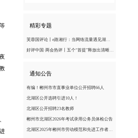
等
精彩专题
芙蓉国评论丨e路湘行：当网络流量遇见湖湘“留量
好评中国·两会热评丨五个“首提”释放出清晰“绿色信号”
夜
教
通知公告
有编！郴州市市直事业单位公开招聘66人
北湖区公开选聘引进10人！
北湖区公开招聘23名教师
、
郴州市北湖区2026年考试录用公务员体检公告
北湖区2025年郴州市劳动模范和先进工作者推荐对象公示
进