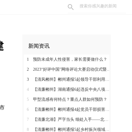
建
新闻资讯
1
预防未成年人性侵害，家长需要做什么？
2
2023“好评中国”网络评论大赛启动仪式暨网络评论创新论坛即将举行
3
【清风郴州】郴州通报5起领导干部利用职权或影响力为亲友牟利典型案例
4
【清廉郴州】湖南通报6起违反中央八项规定精神典型问题
5
甲型流感有何特点？重点人群如何预防？
市
6
【清廉郴州】郴州通报4起党员干部损害营商环境问题典型案例
7
【清廉北湖】严字当头 细处入手——北湖区纪委监委坚决纠治“四风”顽瘴痼疾
8
【清廉郴州】郴州通报5起乡村振兴领域不正之风和腐败问题典型案例