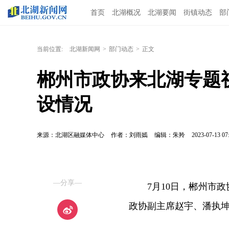
首页
北湖概况
北湖要闻
街镇动态
部
当前位置:
北湖新闻网
>
部门动态
>
正文
郴州市政协来北湖专题
设情况
来源：北湖区融媒体中心
作者：刘雨嫣
编辑：朱羚
2023-07-13 07
—分享—
7月10日，郴州市
政协副主席赵宇、潘执