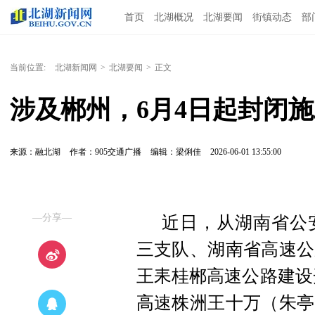
首页
北湖概况
北湖要闻
街镇动态
部
当前位置:
北湖新闻网
>
北湖要闻
>
正文
涉及郴州，6月4日起封闭
来源：融北湖
作者：905交通广播
编辑：梁俐佳
2026-06-01 13:55:00
—分享—
近日，从湖南省公
三支队、湖南省高速公
王耒桂郴高速公路建设
高速株洲王十万（朱亭