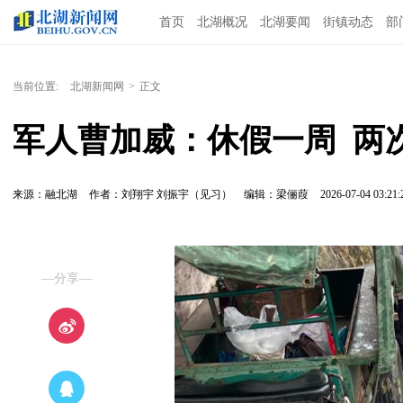
首页
北湖概况
北湖要闻
街镇动态
部
当前位置:
北湖新闻网
>
正文
军人曹加威：休假一周  两
来源：融北湖
作者：刘翔宇 刘振宇（见习）
编辑：梁俪葭
2026-07-04 03:21:
—分享—