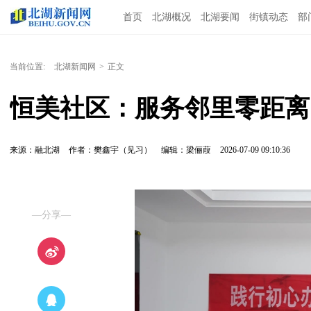
首页
北湖概况
北湖要闻
街镇动态
部
当前位置:
北湖新闻网
>
正文
恒美社区：服务邻里零距离
来源：融北湖
作者：樊鑫宇（见习）
编辑：梁俪葭
2026-07-09 09:10:36
—分享—