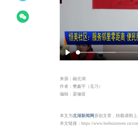
Play
来源：融北湖
作者：樊鑫宇（见习）
编辑：梁俪葭
本文为
北湖新闻网
原创文章，转载请附上
本文链接：
https://www.beihuxinwen.cn/co