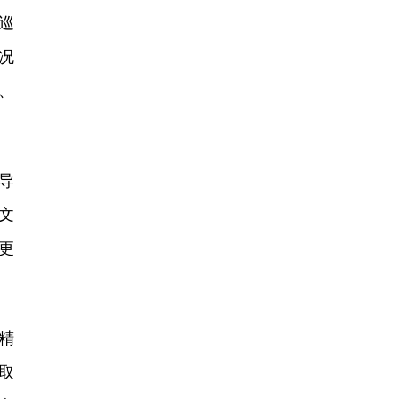
巡
况
、
导
文
更
精
取