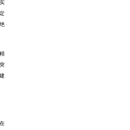
实
定
绝
精
突
建
在