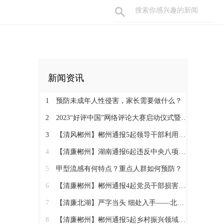
新闻资讯
1
预防未成年人性侵害，家长需要做什么？
2
2023“好评中国”网络评论大赛启动仪式暨网络评论创新论坛即将举行
3
【清风郴州】郴州通报5起领导干部利用职权或影响力为亲友牟利典型案例
4
【清廉郴州】湖南通报6起违反中央八项规定精神典型问题
5
甲型流感有何特点？重点人群如何预防？
6
【清廉郴州】郴州通报4起党员干部损害营商环境问题典型案例
7
【清廉北湖】严字当头 细处入手——北湖区纪委监委坚决纠治“四风”顽瘴痼疾
8
【清廉郴州】郴州通报5起乡村振兴领域不正之风和腐败问题典型案例