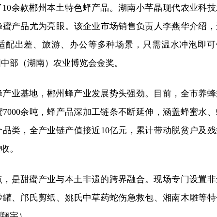
了10余款郴州本土特色蜂产品。湖南小芊晶现代农业科技
蜂蜜产品尤为亮眼。该企业市场销售负责人李燕华介绍，
适配出差、旅游、办公等多种场景，只需温水冲泡即可
国中部（湖南）农业博览会金奖。
蜂产业基地，郴州蜂产业发展势头强劲。目前，全市养蜂
蜜7000余吨，蜂产品深加工链条不断延伸，涵盖蜂蜜水、
个品类，全产业链产值接近10亿元，累计带动脱贫户及残
增收。
点，是甜蜜产业与本土非遗的跨界融合。现场专门设置非
砂罐、邝氏剪纸、姚氏中草药蛇伤急救包、湘南木雕等特
刘翔宇）