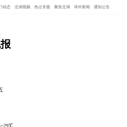
门动态
北湖视频
热点专题
聚焦北湖
埠外新闻
通知公告
机报
五
~29℃