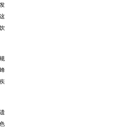
发
这
饮
规
蜂
疾
遗
色