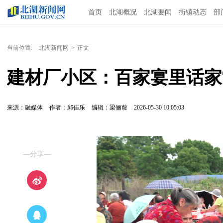
首页
北湖概况
北湖要闻
街镇动态
部
当前位置:
北湖新闻网
>
正文
建材厂小区：百家宴里话家
来源：融媒体
作者：邱佳乐
编辑：梁俪葭
2026-05-30 10:05:03
—分享—