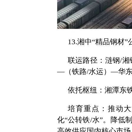
13.湘中“精品钢材
联运路径：涟钢/湘
—（铁路/水运）—华东
依托枢纽：湘潭东
培育重点：推动大
化“公转铁/水”。降
高效供应国内核心市场