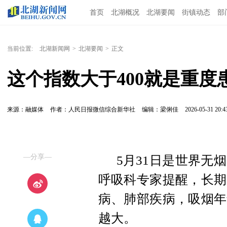
首页
北湖概况
北湖要闻
街镇动态
部
当前位置:
北湖新闻网
>
北湖要闻
>
正文
这个指数大于400就是重
来源：融媒体
作者：人民日报微信综合新华社
编辑：梁俐佳
2026-05-31 20:4
—分享—
5月31日是世界无
呼吸科专家提醒，长期
病、肺部疾病，吸烟年
越大。